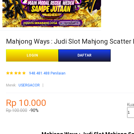
Mahjong Ways : Judi Slot Mahjong Scatter
LOGIN
DAFTAR
948.481.488 Penilaian
Merek
:
USERGACOR
Rp 10.000
Kua
Rp 100.000
-90%